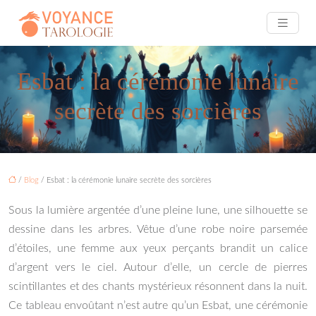
Esbat : la cérémonie lunaire
secrète des sorcières
/
Blog
/ Esbat : la cérémonie lunaire secrète des sorcières
Sous la lumière argentée d’une pleine lune, une silhouette se
dessine dans les arbres. Vêtue d’une robe noire parsemée
d’étoiles, une femme aux yeux perçants brandit un calice
d’argent vers le ciel. Autour d’elle, un cercle de pierres
scintillantes et des chants mystérieux résonnent dans la nuit.
Ce tableau envoûtant n’est autre qu’un Esbat, une cérémonie