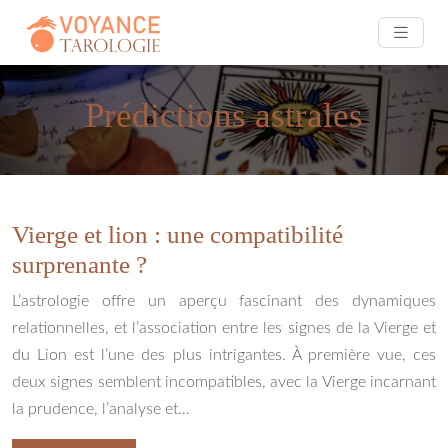
Prédictions astrales
Vierge et lion : une compatibilité
surprenante ?
L’astrologie offre un aperçu fascinant des dynamiques
relationnelles, et l’association entre les signes de la Vierge et
du Lion est l’une des plus intrigantes. À première vue, ces
deux signes semblent incompatibles, avec la Vierge incarnant
la prudence, l’analyse et…