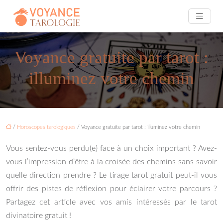
Voyance gratuite par tarot :
illuminez votre chemin
/
Horoscopes tarologiques
/ Voyance gratuite par tarot : illuminez votre chemin
Vous sentez-vous perdu(e) face à un choix important ? Avez-
vous l’impression d’être à la croisée des chemins sans savoir
quelle direction prendre ? Le tirage tarot gratuit peut-il vous
offrir des pistes de réflexion pour éclairer votre parcours ?
Partagez cet article avec vos amis intéressés par le tarot
divinatoire gratuit !